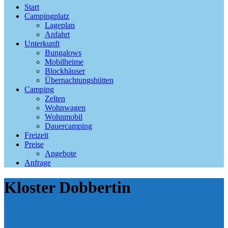
Start
Campingplatz
Lageplan
Anfahrt
Unterkunft
Bungalows
Mobilheime
Blockhäuser
Übernachtungshütten
Camping
Zelten
Wohnwagen
Wohnmobil
Dauercamping
Freizeit
Preise
Angebote
Anfrage
Kloster Dobbertin