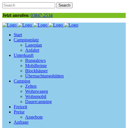
Jetzt anrufen:
03847-2534
Start
Campingplatz
Lageplan
Anfahrt
Unterkunft
Bungalows
Mobilheime
Blockhäuser
Übernachtungshütten
Camping
Zelten
Wohnwagen
Wohnmobil
Dauercamping
Freizeit
Preise
Angebote
Anfrage