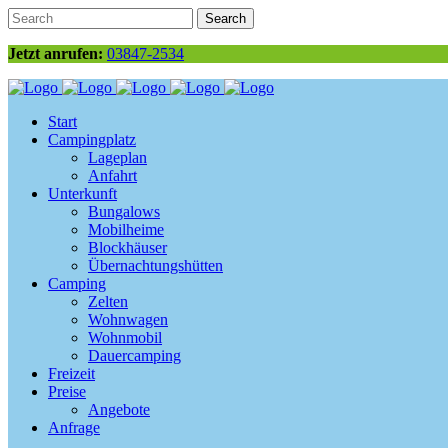
Jetzt anrufen:
03847-2534
Start
Campingplatz
Lageplan
Anfahrt
Unterkunft
Bungalows
Mobilheime
Blockhäuser
Übernachtungshütten
Camping
Zelten
Wohnwagen
Wohnmobil
Dauercamping
Freizeit
Preise
Angebote
Anfrage