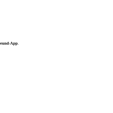
reund-App
.