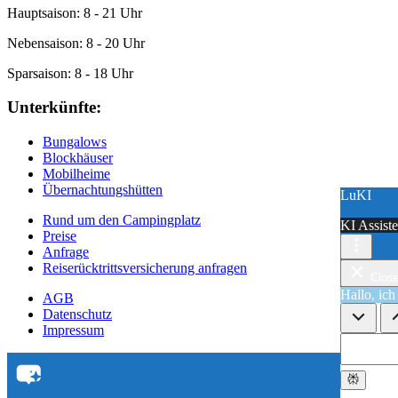
Hauptsaison: 8 - 21 Uhr
Nebensaison: 8 - 20 Uhr
Sparsaison: 8 - 18 Uhr
Unterkünfte:
Bungalows
Blockhäuser
Mobilheime
Übernachtungshütten
LuKI
LuKI
Rund um den Campingplatz
KI Assiste
KI Assiste
Preise
Anfrage
Reiserücktrittsversicherung anfragen
Clos
Clos
Hallo, ic
Hallo, ic
AGB
Datenschutz
Impressum