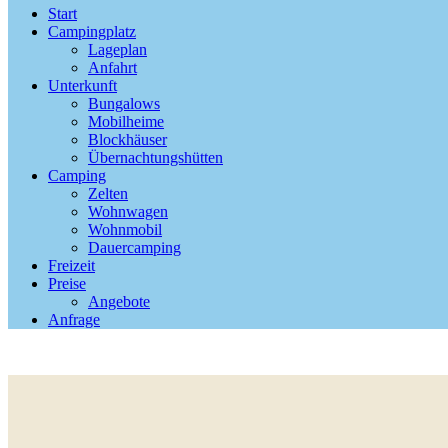
Start
Campingplatz
Lageplan
Anfahrt
Unterkunft
Bungalows
Mobilheime
Blockhäuser
Übernachtungshütten
Camping
Zelten
Wohnwagen
Wohnmobil
Dauercamping
Freizeit
Preise
Angebote
Anfrage