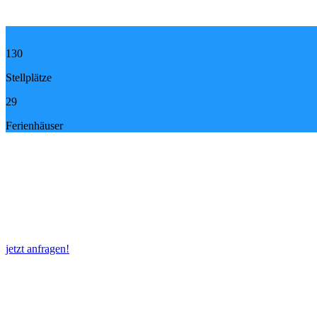
130
Stellplätze
29
Ferienhäuser
Direkt am 
jetzt anfragen!