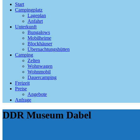
Start
Campingplatz
Lageplan
Anfahrt
Unterkunft
Bungalows
Mobilheime
Blockhäuser
Übernachtungshütten
Camping
Zelten
Wohnwagen
Wohnmobil
Dauercamping
Freizeit
Preise
Angebote
Anfrage
DDR Museum Dabel