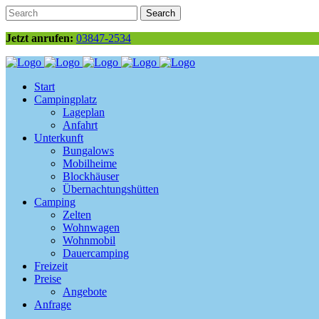
Jetzt anrufen:
03847-2534
Start
Campingplatz
Lageplan
Anfahrt
Unterkunft
Bungalows
Mobilheime
Blockhäuser
Übernachtungshütten
Camping
Zelten
Wohnwagen
Wohnmobil
Dauercamping
Freizeit
Preise
Angebote
Anfrage