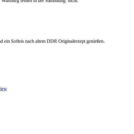
 Wartburg fehlen in der Sammlung nicht.
d ein Softeis nach altem DDR Originalrezept genießen.
view