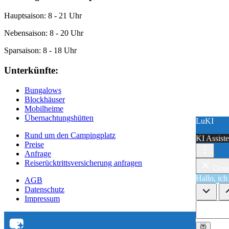
Hauptsaison: 8 - 21 Uhr
Nebensaison: 8 - 20 Uhr
Sparsaison: 8 - 18 Uhr
Unterkünfte:
Bungalows
Blockhäuser
Mobilheime
Übernachtungshütten
LuKI
LuKI
Rund um den Campingplatz
KI Assiste
KI Assiste
Preise
Anfrage
Reiserücktrittsversicherung anfragen
Clos
Clos
Hallo, ic
Hallo, ic
AGB
Datenschutz
Impressum