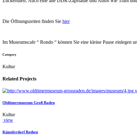
Zuckertüten. Auch eine alte DDR-Zapfsäule und Autos wie Trabi und
Die Öffnungszeiten finden Sie
hier
Im Museumscafe “ Rondo “ können Sie eine kleine Pause einlegen un
Category
Kultur
Related Projects
Oldtimermuseum Groß Raden
Kultur
view
Künstlerdorf Rothen