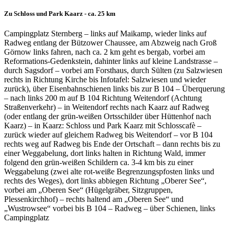
Zu Schloss und Park Kaarz - ca. 25 km
Campingplatz Sternberg – links auf Maikamp, wieder links auf
Radweg entlang der Bützower Chaussee, am Abzweig nach Groß
Görnow links fahren, nach ca. 2 km geht es bergab, vorbei am
Reformations-Gedenkstein, dahinter links auf kleine Landstrasse –
durch Sagsdorf – vorbei am Forsthaus, durch Sülten (zu Salzwiesen
rechts in Richtung Kirche bis Infotafel: Salzwiesen und wieder
zurück), über Eisenbahnschienen links bis zur B 104 – Überquerung
– nach links 200 m auf B 104 Richtung Weitendorf (Achtung
Straßenverkehr) – in Weitendorf rechts nach Kaarz auf Radweg
(oder entlang der grün-weißen Ortsschilder über Hüttenhof nach
Kaarz) – in Kaarz: Schloss und Park Kaarz mit Schlosscafè –
zurück wieder auf gleichem Radweg bis Weitendorf – vor B 104
rechts weg auf Radweg bis Ende der Ortschaft – dann rechts bis zu
einer Weggabelung, dort links halten in Richtung Wald, immer
folgend den grün-weißen Schildern ca. 3-4 km bis zu einer
Weggabelung (zwei alte rot-weiße Begrenzungspfosten links und
rechts des Weges), dort links abbiegen Richtung „Oberer See“,
vorbei am „Oberen See“ (Hügelgräber, Sitzgruppen,
Plessenkirchhof) – rechts haltend am „Oberen See“ und
„Wustrowsee“ vorbei bis B 104 – Radweg – über Schienen, links
Campingplatz