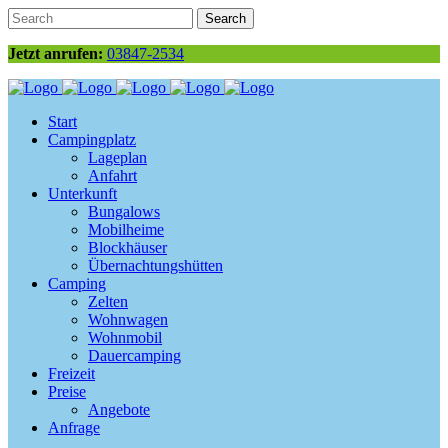
Jetzt anrufen:
03847-2534
Start
Campingplatz
Lageplan
Anfahrt
Unterkunft
Bungalows
Mobilheime
Blockhäuser
Übernachtungshütten
Camping
Zelten
Wohnwagen
Wohnmobil
Dauercamping
Freizeit
Preise
Angebote
Anfrage