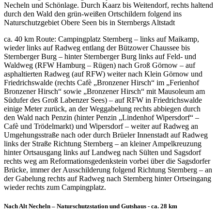
Necheln und Schönlage. Durch Kaarz bis Weitendorf, rechts haltend
durch den Wald den grün-weißen Ortschildern folgend ins
Naturschutzgebiet Obere Seen bis in Sternbergs Altstadt
ca. 40 km Route: Campingplatz Sternberg – links auf Maikamp,
wieder links auf Radweg entlang der Bützower Chaussee bis
Sternberger Burg – hinter Sternberger Burg links auf Feld- und
Waldweg (RFW Hamburg – Rügen) nach Groß Görnow – auf
asphaltierten Radweg (auf RFW) weiter nach Klein Görnow und
Friedrichswalde (rechts Cafè „Bronzener Hirsch“ im „Ferienhof
Bronzener Hirsch“ sowie „Bronzener Hirsch“ mit Mausoleum am
Südufer des Groß Labenzer Sees) – auf RFW in Friedrichswalde
einige Meter zurück, an der Weggabelung rechts abbiegen durch
den Wald nach Penzin (hinter Penzin „Lindenhof Wipersdorf“ –
Cafè und Trödelmarkt) und Wipersdorf – weiter auf Radweg an
Umgehungsstraße nach oder durch Brüeler Innenstadt auf Radweg
links der Straße Richtung Sternberg – an kleiner Ampelkreuzung
hinter Ortsausgang links auf Landweg nach Sülten und Sagsdorf
rechts weg am Reformationsgedenkstein vorbei über die Sagsdorfer
Brücke, immer der Ausschilderung folgend Richtung Sternberg – an
der Gabelung rechts auf Radweg nach Sternberg hinter Ortseingang
wieder rechts zum Campingplatz.
Nach Alt Necheln – Naturschutzstation und Gutshaus - ca. 28 km