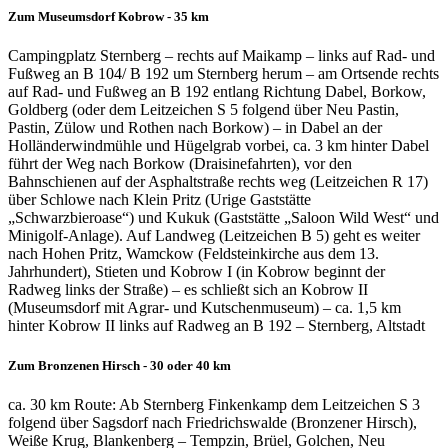
Zum Museumsdorf Kobrow - 35 km
Campingplatz Sternberg – rechts auf Maikamp – links auf Rad- und
Fußweg an B 104/ B 192 um Sternberg herum – am Ortsende rechts
auf Rad- und Fußweg an B 192 entlang Richtung Dabel, Borkow,
Goldberg (oder dem Leitzeichen S 5 folgend über Neu Pastin,
Pastin, Zülow und Rothen nach Borkow) – in Dabel an der
Holländerwindmühle und Hügelgrab vorbei, ca. 3 km hinter Dabel
führt der Weg nach Borkow (Draisinefahrten), vor den
Bahnschienen auf der Asphaltstraße rechts weg (Leitzeichen R 17)
über Schlowe nach Klein Pritz (Urige Gaststätte
„Schwarzbieroase“) und Kukuk (Gaststätte „Saloon Wild West“ und
Minigolf-Anlage). Auf Landweg (Leitzeichen B 5) geht es weiter
nach Hohen Pritz, Wamckow (Feldsteinkirche aus dem 13.
Jahrhundert), Stieten und Kobrow I (in Kobrow beginnt der
Radweg links der Straße) – es schließt sich an Kobrow II
(Museumsdorf mit Agrar- und Kutschenmuseum) – ca. 1,5 km
hinter Kobrow II links auf Radweg an B 192 – Sternberg, Altstadt
Zum Bronzenen Hirsch - 30 oder 40 km
ca. 30 km Route: Ab Sternberg Finkenkamp dem Leitzeichen S 3
folgend über Sagsdorf nach Friedrichswalde (Bronzener Hirsch),
Weiße Krug, Blankenberg – Tempzin, Brüel, Golchen, Neu