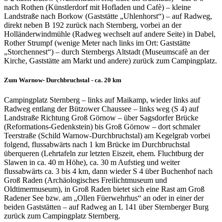
nach Rothen (Künstlerdorf mit Hofladen und Cafè) – kleine
Landstraße nach Borkow (Gaststätte „Uhlenhorst“) – auf Radweg,
direkt neben B 192 zurück nach Sternberg, vorbei an der
Holländerwindmühle (Radweg wechselt auf andere Seite) in Dabel,
Rother Strumpf (wenige Meter nach links im Ort: Gaststätte
„Storchennest“) – durch Sternbergs Altstadt (Museumscafè an der
Kirche, Gaststätte am Markt und andere) zurück zum Campingplatz.
Zum Warnow- Durchbruchstal - ca. 20 km
Campingplatz Sternberg – links auf Maikamp, wieder links auf
Radweg entlang der Bützower Chaussee – links weg (S 4) auf
Landstraße Richtung Groß Görnow – über Sagsdorfer Brücke
(Reformations-Gedenkstein) bis Groß Görnow – dort schmaler
Teerstraße (Schild Warnow-Durchbruchstal) am Kegelgrab vorbei
folgend, flussabwärts nach 1 km Brücke im Durchbruchstal
überqueren (Lehrtafeln zur letzten Eiszeit, ehem. Fluchtburg der
Slawen in ca. 40 m Höhe), ca. 30 m Aufstieg und weiter
flussabwärts ca. 3 bis 4 km, dann wieder S 4 über Buchenhof nach
Groß Raden (Archäologisches Freilichtmuseum und
Oldtimermuseum), in Groß Raden bietet sich eine Rast am Groß
Radener See bzw. am „Ollen Füerwehrhus“ an oder in einer der
beiden Gaststätten – auf Radweg an L 141 über Sternberger Burg
zurück zum Campingplatz Sternberg.