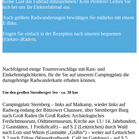
Keine Lust das Fahrrad mitzunehmen? Kein Problem! Leihen Sie
sich bei uns Ihr Elektorfahrrad aus.
Auch größere Radwanderungen bewältigen Sie mühelos mit einem
E-Bike.
Fragen Sie einfach in der Rezeption nach unseren bequemen
(Elektro-)Rädern.
Nachfolgend einige Tourenvorschläge mit Rast- und
Einkehrmöglichkeiten, für die Sie auf unserem Campingplatz die
dazugehörige Radwanderkarte erhalten können.
Um den großen Sternberger See - ca. 30 km
Campingplatz Sternberg – links auf Maikamp, wieder links auf
Radweg entlang der Bützower Chaussee, über Sternberger Burg
nach Groß Raden (In Groß Raden: Archäologisches
Freilichtmuseum, Oldtimermuseum, Kirche aus 13./ 14. Jahrhundert,
2 Gaststätten, 1 Freiluftcafè) – auf S 2 (Leitzeichen) durch Wald
nach Loiz und Witzin (Gaststätte „Gulbis“) – weiter auf Leitzeichen
S 2 nach Zülow (Wasserkraftwerk, Cafè im Gutshaus) – auf S 5